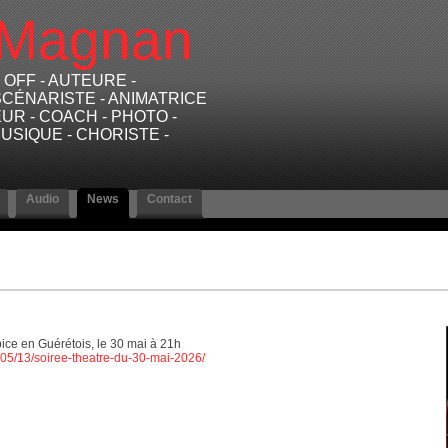
Magnan
OFF - AUTEURE -
SCÉNARISTE - ANIMATRICE
UR - COACH - PHOTO -
USIQUE - CHORISTE -
Audio
News
Contact
ice en Guérétois, le 30 mai à 21h
6/05/13/soiree-theatre-du-30-mai-2026/