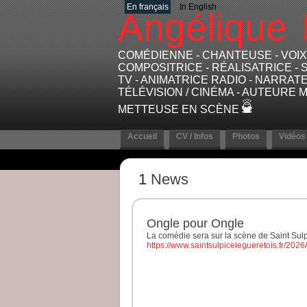
En français
In English
Angélique
COMÉDIENNE - CHANTEUSE - VOIX 
COMPOSITRICE - RÉALISATRICE - 
TV - ANIMATRICE RADIO - NARRATE
TÉLÉVISION / CINÉMA - AUTEURE M
METTEUSE EN SCÈNE
Accueil
CV / Infos
Photos
Vidéos
1
News
Ongle pour Ongle
La comédie sera sur la scène de Saint Sulp
https://www.saintsulpicelegueretois.fr/202