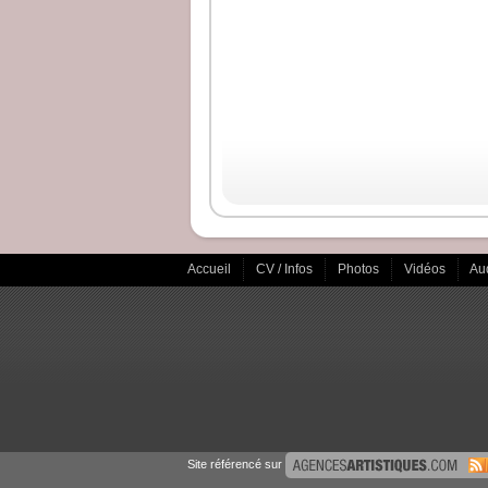
Accueil
CV / Infos
Photos
Vidéos
Au
Site référencé sur