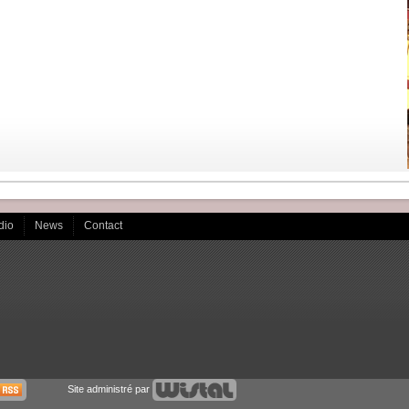
dio
News
Contact
Site administré par